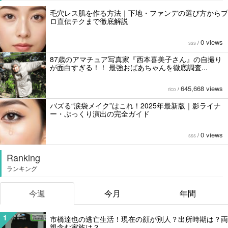
毛穴レス肌を作る方法｜下地・ファンデの選び方からプ
ロ直伝テクまで徹底解説
0 views
sss
/
87歳のアマチュア写真家『西本喜美子さん』の自撮り
が面白すぎる！！ 最強おばあちゃんを徹底調査...
645,668 views
rico
/
バズる“涙袋メイク”はこれ！2025年最新版｜影ライナ
ー・ぷっくり演出の完全ガイド
0 views
sss
/
Ranking
ランキング
今週
今月
年間
1
市橋達也の逃亡生活！現在の顔が別人？出所時期は？両
親含む家族は？