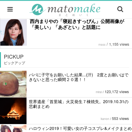
西内まりやの「寝起きすっぴん」公開画像が
「美しい」「あざとい」と話題に
/
1,155 views
mass
PICKUP
ピックアップ
パパに子守をお願いした結果...(汗) 2度とお願いはで
きないと思った瞬間２０選！！
123,172 views
mirai
/
世界遺産「首里城」火災発生７棟焼失。2019.10.31の
悲劇まとめ
553 views
kanon
/
ハロウィン2019！可愛い女の子コスプレ&メイクまとめ