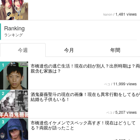
1,481 views
kanon
/
Ranking
ランキング
今週
今月
年間
1
市橋達也の逃亡生活！現在の顔が別人？出所時期は？両
親含む家族は？
11,999 views
ペコ
/
2
酒鬼薔薇聖斗の現在の画像！現在も異常行動をしてるが
結婚も子供もいる！
5,207 views
ペコ
/
3
市橋達也イケメンでスペック高すぎ！現在はどうして
る？両親が語ったこと