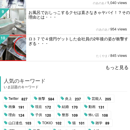
1,040 views
のあのあ
/
9
お風呂でおしっこするクセは直さなきゃヤバイ！？その
理由とは・・・
954 views
のあのあ
/
10
ロト７で４億円ゲットした会社員の2年後の姿が衝撃す
ぎる・・・
845 views
たくやま
/
もっと見る
人気のキーワード
いま話題のキーワード
Twitter
衝撃
炎上
芸能人
827
584
237
205
画像
現在
結婚
動画
191
172
170
131
理由
子供
整形
怖い話
124
120
109
108
山口達也
TOKIO
猫
雑学
103
102
101
89