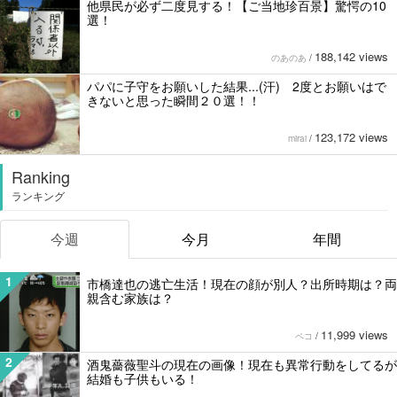
他県民が必ず二度見する！【ご当地珍百景】驚愕の10
選！
188,142 views
のあのあ
/
パパに子守をお願いした結果...(汗) 2度とお願いはで
きないと思った瞬間２０選！！
123,172 views
mirai
/
Ranking
ランキング
今週
今月
年間
1
市橋達也の逃亡生活！現在の顔が別人？出所時期は？両
親含む家族は？
11,999 views
ペコ
/
2
酒鬼薔薇聖斗の現在の画像！現在も異常行動をしてるが
結婚も子供もいる！