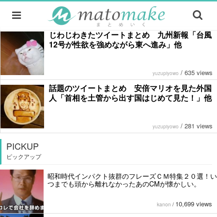
じわじわきたツイートまとめ 九州新報「台風
12号が性欲を強めながら東へ進み」他
/
635 views
yuzupiyowo
話題のツイートまとめ 安倍マリオを見た外国
人「首相を土管から出す国はじめて見た！」他
/
281 views
yuzupiyowo
PICKUP
ピックアップ
昭和時代インパクト抜群のフレーズＣＭ特集２０選！い
つまでも頭から離れなかったあのCMが懐かしい。
10,699 views
kanon
/