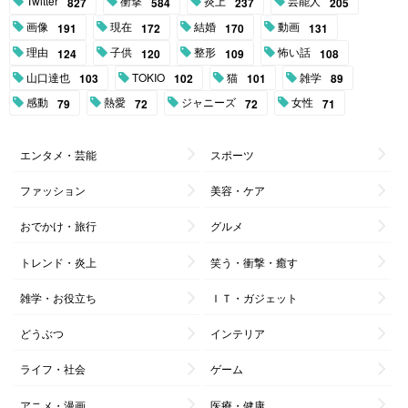
Twitter
衝撃
炎上
芸能人
827
584
237
205
画像
現在
結婚
動画
191
172
170
131
理由
子供
整形
怖い話
124
120
109
108
山口達也
TOKIO
猫
雑学
103
102
101
89
感動
熱愛
ジャニーズ
女性
79
72
72
71
エンタメ・芸能
スポーツ
ファッション
美容・ケア
おでかけ・旅行
グルメ
トレンド・炎上
笑う・衝撃・癒す
雑学・お役立ち
ＩＴ・ガジェット
どうぶつ
インテリア
ライフ・社会
ゲーム
アニメ・漫画
医療・健康