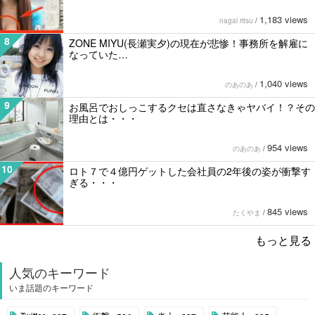
1,183 views
nagai ritsu
/
8
ZONE MIYU(長瀬実夕)の現在が悲惨！事務所を解雇に
なっていた…
1,040 views
のあのあ
/
9
お風呂でおしっこするクセは直さなきゃヤバイ！？その
理由とは・・・
954 views
のあのあ
/
10
ロト７で４億円ゲットした会社員の2年後の姿が衝撃す
ぎる・・・
845 views
たくやま
/
もっと見る
人気のキーワード
いま話題のキーワード