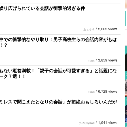
繰り広げられている会話が衝撃的過ぎる件
/
2,063 views
あとらす
中での衝撃的なやり取り！男子高校生らの会話内容がもは
！？
/
3,859 views
mass
もない返答満載！「親子の会話が可愛すぎる」と話題にな
ーク７選！！
/
6,728 views
mass
ミレスで聞こえたとなりの会話」が超絶おもしろいんだが
/
1,941 views
yuzupiyowo