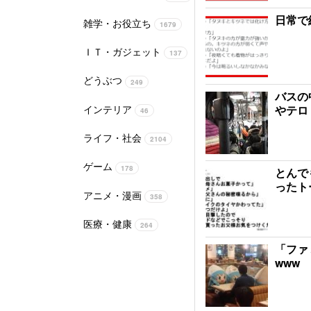
日常で
雑学・お役立ち
1679
ＩＴ・ガジェット
137
どうぶつ
249
バスの
インテリア
やテロ
46
ライフ・社会
2104
ゲーム
178
とんで
ったト
アニメ・漫画
358
医療・健康
264
「ファ
www