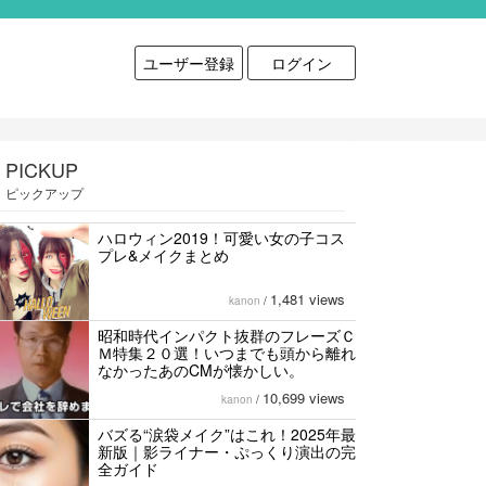
ユーザー登録
ログイン
PICKUP
ピックアップ
ハロウィン2019！可愛い女の子コス
プレ&メイクまとめ
1,481 views
kanon
/
昭和時代インパクト抜群のフレーズＣ
Ｍ特集２０選！いつまでも頭から離れ
なかったあのCMが懐かしい。
10,699 views
kanon
/
バズる“涙袋メイク”はこれ！2025年最
新版｜影ライナー・ぷっくり演出の完
全ガイド