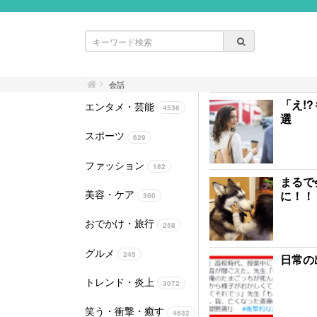
会話
「え!
エンタメ・芸能
4536
選
スポーツ
629
ファッション
182
まるで
美容・ケア
に！！
300
おでかけ・旅行
258
グルメ
245
日常の
トレンド・炎上
3072
笑う・衝撃・癒す
4632