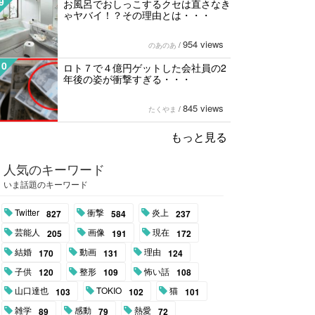
9
お風呂でおしっこするクセは直さなき
ゃヤバイ！？その理由とは・・・
954 views
のあのあ
/
10
ロト７で４億円ゲットした会社員の2
年後の姿が衝撃すぎる・・・
845 views
たくやま
/
もっと見る
人気のキーワード
いま話題のキーワード
Twitter
衝撃
炎上
827
584
237
芸能人
画像
現在
205
191
172
結婚
動画
理由
170
131
124
子供
整形
怖い話
120
109
108
山口達也
TOKIO
猫
103
102
101
雑学
感動
熱愛
89
79
72