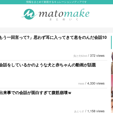
情報をまとめて創造するキュレーションメディアです
?もう一回言って?」思わず耳に入ってきて息をのんだ会話10
/
372 views
負け犬62xxi
会話をしているかのような犬と赤ちゃんの動画が話題
/
4,330 views
mass
出来事での会話が面白すぎて腹筋崩壊ｗ
/
1,158 views
あとらす