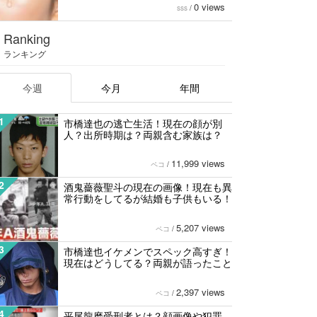
0 views
sss
/
Ranking
ランキング
今週
今月
年間
1
市橋達也の逃亡生活！現在の顔が別
人？出所時期は？両親含む家族は？
11,999 views
ペコ
/
2
酒鬼薔薇聖斗の現在の画像！現在も異
常行動をしてるが結婚も子供もいる！
5,207 views
ペコ
/
3
市橋達也イケメンでスペック高すぎ！
現在はどうしてる？両親が語ったこと
2,397 views
ペコ
/
4
平尾龍磨受刑者とは？顔画像や犯罪