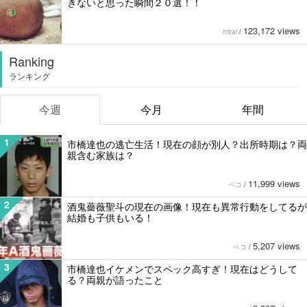
きないと思った瞬間２０選！！
123,172 views
mirai
/
Ranking
ランキング
今週
今月
年間
1
市橋達也の逃亡生活！現在の顔が別人？出所時期は？両
親含む家族は？
11,999 views
ペコ
/
2
酒鬼薔薇聖斗の現在の画像！現在も異常行動をしてるが
結婚も子供もいる！
5,207 views
ペコ
/
3
市橋達也イケメンでスペック高すぎ！現在はどうして
る？両親が語ったこと