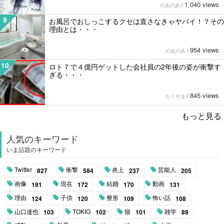
1,040 views
のあのあ
/
9
お風呂でおしっこするクセは直さなきゃヤバイ！？その
理由とは・・・
954 views
のあのあ
/
10
ロト７で４億円ゲットした会社員の2年後の姿が衝撃す
ぎる・・・
845 views
たくやま
/
もっと見る
人気のキーワード
いま話題のキーワード
Twitter
衝撃
炎上
芸能人
827
584
237
205
画像
現在
結婚
動画
191
172
170
131
理由
子供
整形
怖い話
124
120
109
108
山口達也
TOKIO
猫
雑学
103
102
101
89