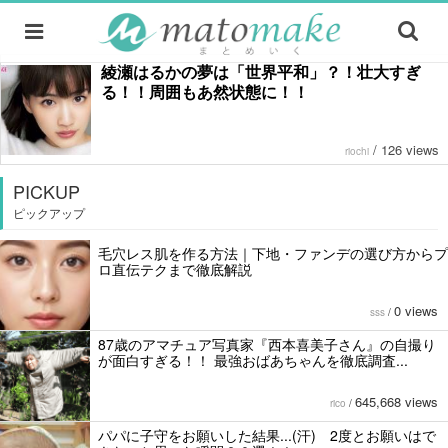
綾瀬はるかの夢は「世界平和」？！壮大すぎ
る！！周囲もあ然状態に！！
/
126 views
riochi
PICKUP
ピックアップ
毛穴レス肌を作る方法｜下地・ファンデの選び方からプ
ロ直伝テクまで徹底解説
0 views
sss
/
87歳のアマチュア写真家『西本喜美子さん』の自撮り
が面白すぎる！！ 最強おばあちゃんを徹底調査...
645,668 views
rico
/
パパに子守をお願いした結果...(汗) 2度とお願いはで