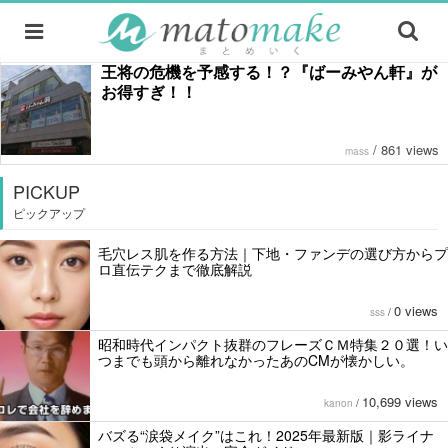
王将の危機を予感する！？『ばーみやん軒』が
お得すぎ！！
/
861 views
mass
PICKUP
ピックアップ
毛穴レス肌を作る方法｜下地・ファンデの選び方からプ
ロ直伝テクまで徹底解説
0 views
sss
/
昭和時代インパクト抜群のフレーズＣＭ特集２０選！い
つまでも頭から離れなかったあのCMが懐かしい。
10,699 views
kanon
/
バズる“涙袋メイク”はこれ！2025年最新版｜影ライナ