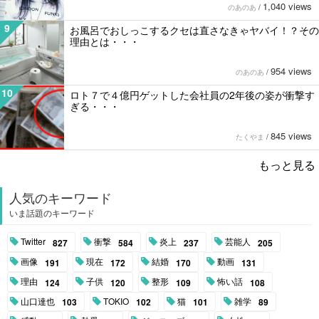
1,040 views
のあのあ
/
9
お風呂でおしっこするクセは直さなきゃヤバイ！？その
理由とは・・・
954 views
のあのあ
/
10
ロト７で４億円ゲットした会社員の2年後の姿が衝撃す
ぎる・・・
845 views
たくやま
/
もっと見る
人気のキーワード
いま話題のキーワード
Twitter
衝撃
炎上
芸能人
827
584
237
205
画像
現在
結婚
動画
191
172
170
131
理由
子供
整形
怖い話
124
120
109
108
山口達也
TOKIO
猫
雑学
103
102
101
89