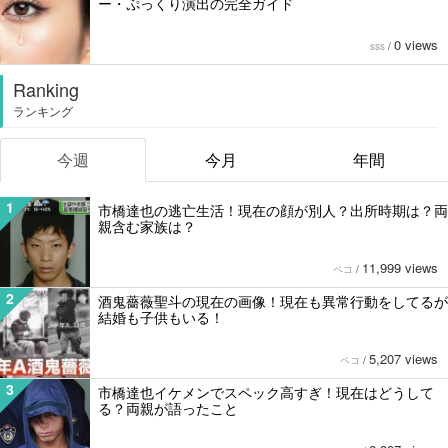
ー・ぷっくり演出の完全ガイド
0 views
sss
/
Ranking
ランキング
今週
今月
年間
1
市橋達也の逃亡生活！現在の顔が別人？出所時期は？両
親含む家族は？
11,999 views
ペコ
/
2
酒鬼薔薇聖斗の現在の画像！現在も異常行動をしてるが
結婚も子供もいる！
5,207 views
ペコ
/
3
市橋達也イケメンでスペック高すぎ！現在はどうして
る？両親が語ったこと