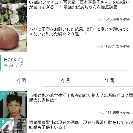
87歳のアマチュア写真家『西本喜美子さん』の自撮り
が面白すぎる！！ 最強おばあちゃんを徹底調査...
645,668 views
rico
/
パパに子守をお願いした結果...(汗) 2度とお願いはで
きないと思った瞬間２０選！！
123,172 views
mirai
/
Ranking
ランキング
今週
今月
年間
1
市橋達也の逃亡生活！現在の顔が別人？出所時期は？両
親含む家族は？
11,999 views
ペコ
/
2
酒鬼薔薇聖斗の現在の画像！現在も異常行動をしてるが
結婚も子供もいる！