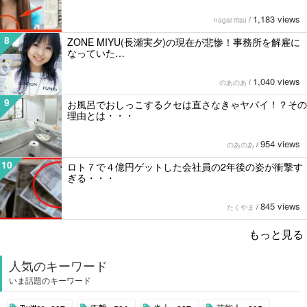
1,183 views
nagai ritsu
/
8
ZONE MIYU(長瀬実夕)の現在が悲惨！事務所を解雇に
なっていた…
1,040 views
のあのあ
/
9
お風呂でおしっこするクセは直さなきゃヤバイ！？その
理由とは・・・
954 views
のあのあ
/
10
ロト７で４億円ゲットした会社員の2年後の姿が衝撃す
ぎる・・・
845 views
たくやま
/
もっと見る
人気のキーワード
いま話題のキーワード