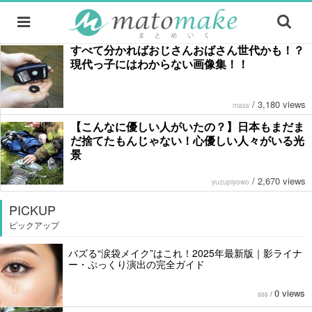
すべて分かればおじさんおばさん世代かも！？
現代っ子にはわからない画像集！！
/
3,180 views
mass
【こんなに優しい人がいたの？】日本もまだま
だ捨てたもんじゃない！心優しい人々がいる光
景
/
2,670 views
yuzupiyowo
PICKUP
ピックアップ
バズる“涙袋メイク”はこれ！2025年最新版｜影ライナ
ー・ぷっくり演出の完全ガイド
0 views
sss
/