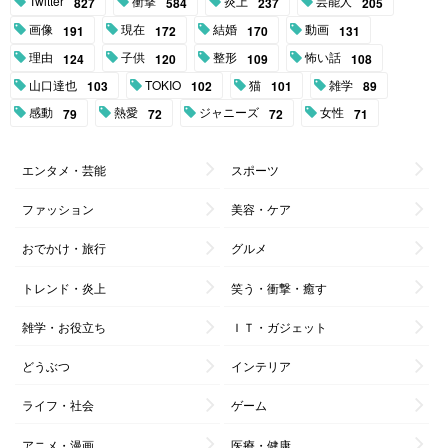
Twitter
衝撃
炎上
芸能人
827
584
237
205
画像
現在
結婚
動画
191
172
170
131
理由
子供
整形
怖い話
124
120
109
108
山口達也
TOKIO
猫
雑学
103
102
101
89
感動
熱愛
ジャニーズ
女性
79
72
72
71
エンタメ・芸能
スポーツ
ファッション
美容・ケア
おでかけ・旅行
グルメ
トレンド・炎上
笑う・衝撃・癒す
雑学・お役立ち
ＩＴ・ガジェット
どうぶつ
インテリア
ライフ・社会
ゲーム
アニメ・漫画
医療・健康