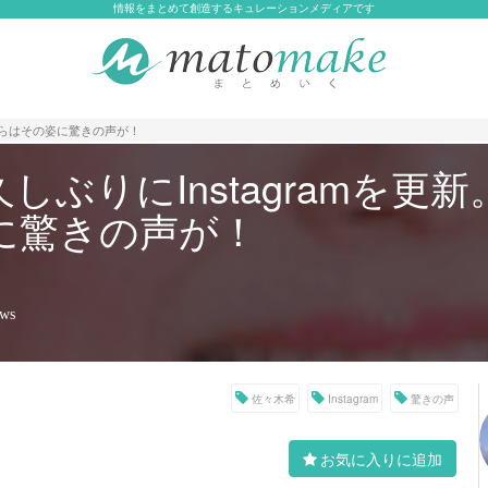
情報をまとめて創造するキュレーションメディアです
上からはその姿に驚きの声が！
しぶりにInstagramを
に驚きの声が！
ews
佐々木希
Instagram
驚きの声
お気に入りに追加