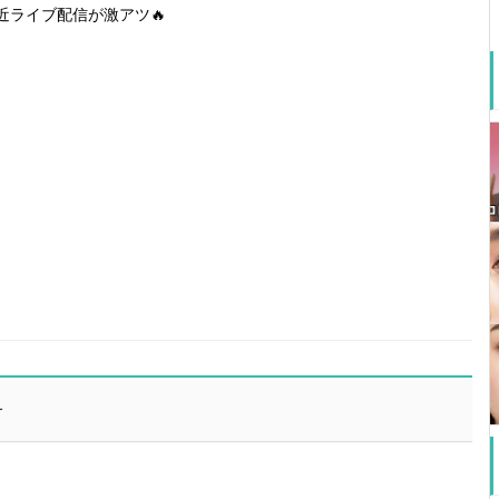
近ライブ配信が激アツ🔥
希