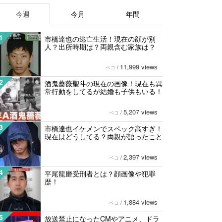
今週
今月
年間
1
市橋達也の逃亡生活！現在の顔が別
人？出所時期は？両親含む家族は？
11,999 views
ペコ
/
2
酒鬼薔薇聖斗の現在の画像！現在も異
常行動をしてるが結婚も子供もいる！
5,207 views
ペコ
/
3
市橋達也イケメンでスペック高すぎ！
現在はどうしてる？両親が語ったこと
2,397 views
ペコ
/
4
平尾龍磨受刑者とは？顔画像や犯罪
歴！
1,884 views
ペコ
/
5
放送禁止になったCMやアニメ、ドラ