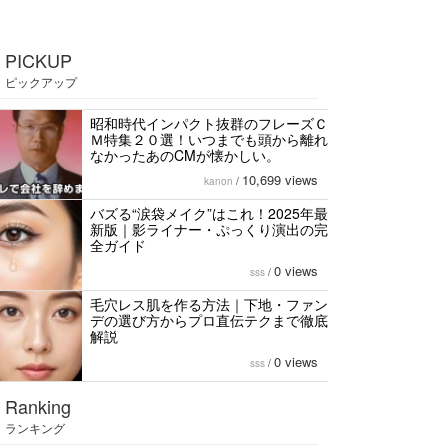
PICKUP
ピックアップ
昭和時代インパクト抜群のフレーズＣ
Ｍ特集２０選！いつまでも頭から離れ
なかったあのCMが懐かしい。
10,699 views
kanon
/
バズる“涙袋メイク”はこれ！2025年最
新版｜影ライナー・ぷっくり演出の完
全ガイド
0 views
sss
/
毛穴レス肌を作る方法｜下地・ファン
デの選び方からプロ直伝テクまで徹底
解説
0 views
sss
/
Ranking
ランキング