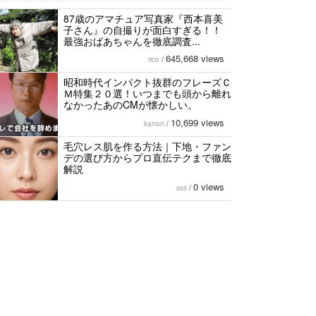
87歳のアマチュア写真家『西本喜美
子さん』の自撮りが面白すぎる！！
最強おばあちゃんを徹底調査...
645,668 views
rico
/
昭和時代インパクト抜群のフレーズＣ
Ｍ特集２０選！いつまでも頭から離れ
なかったあのCMが懐かしい。
10,699 views
kanon
/
毛穴レス肌を作る方法｜下地・ファン
デの選び方からプロ直伝テクまで徹底
解説
0 views
sss
/