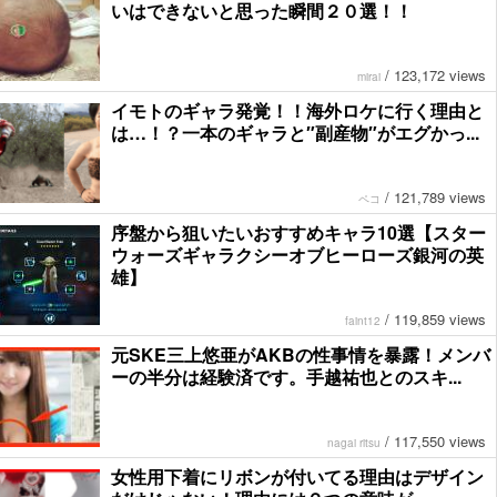
いはできないと思った瞬間２０選！！
/
123,172 views
mirai
イモトのギャラ発覚！！海外ロケに行く理由と
は…！？一本のギャラと″副産物″がエグかっ...
/
121,789 views
ペコ
序盤から狙いたいおすすめキャラ10選【スター
ウォーズギャラクシーオブヒーローズ銀河の英
雄】
/
119,859 views
faint12
元SKE三上悠亜がAKBの性事情を暴露！メンバ
ーの半分は経験済です。手越祐也とのスキ...
/
117,550 views
nagai ritsu
女性用下着にリボンが付いてる理由はデザイン