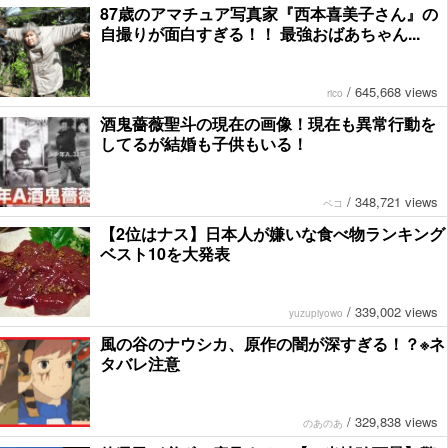
87歳のアマチュア写真家『西本喜美子さん』の
自撮りが面白すぎる！！ 最強おばあちゃん...
/
645,668 views
rico
酒鬼薔薇聖斗の現在の画像！現在も異常行動を
してるが結婚も子供もいる！
/
348,721 views
ペコ
【2位はナス】日本人が嫌いな食べ物ランキング
ベスト10を大発表
/
339,002 views
yuzupiyowo
風の谷のナウシカ、原作の闇が深すぎる！？※ネ
タバレ注意
/
329,838 views
のあのあ