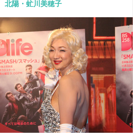
北陽・虻川美穂子