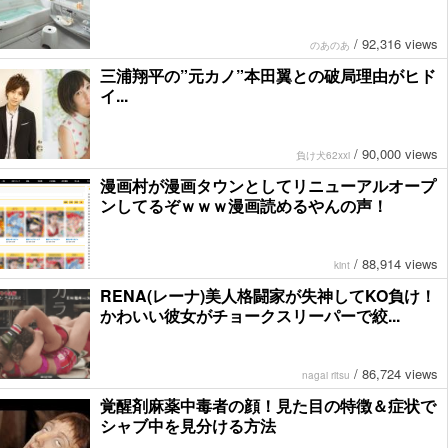
/
92,316 views
のあのあ
三浦翔平の”元カノ”本田翼との破局理由がヒド
イ...
/
90,000 views
負け犬62xxi
漫画村が漫画タウンとしてリニューアルオープ
ンしてるぞｗｗｗ漫画読めるやんの声！
/
88,914 views
kint
RENA(レーナ)美人格闘家が失神してKO負け！
かわいい彼女がチョークスリーパーで絞...
/
86,724 views
nagai ritsu
覚醒剤麻薬中毒者の顔！見た目の特徴＆症状で
シャブ中を見分ける方法