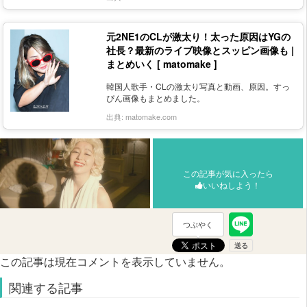
元2NE1のCLが激太り！太った原因はYGの
社長？最新のライブ映像とスッピン画像も |
まとめいく [ matomake ]
韓国人歌手・CLの激太り写真と動画、原因。すっ
ぴん画像もまとめました。
出典:
matomake.com
この記事が気に入ったら
いいねしよう！
つぶやく
この記事は現在コメントを表示していません。
関連する記事