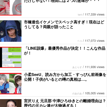
だけじゃない！理由には２つの意味が・・・
/
117,339 views
tani
市橋達也イケメンでスペック高すぎ！現在はど
うしてる？両親が語ったこと
/
117,073 views
ペコ
「LINE誤爆」最優秀作品が決定！！こんな作品
が！
/
111,936 views
あとらす
小柔SeeU、読み方から加工・すっぴん前画像を
公開！子供がいるとの噂の真相は…。
/
105,005 views
のあのあ
宮沢りえ 元旦那 中津ひろゆきとの離婚理由は？
歴代の元カレ達が大物過ぎる！