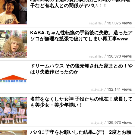
子など有名人との関係がヤバい！！
/
137,375 views
nagai ritsu
KABA.ちゃん性転換の手術後に失敗。造ったア
ソコが無理な拡張で破けてしまい再工事www
/
136,370 views
nagai ritsu
ドリームハウス その後売却された家まとめ！や
はり失敗作だったのか
/
132,141 views
のあのあ
名前をなくした女神 子役たちの現在！成長して
も美少女・美少年揃い！
/
129,973 views
のあのあ
パパに子守をお願いした結果...(汗) 2度とお願