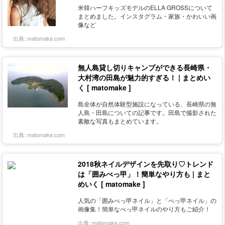
米韓ハーフキッズモデルのELLA GROSSについて
まとめました。インスタグラム・家族・かわいい画
像など
出典:
matomake.com
無人島貸し切りキャンプができる長崎県・
大村湾の田島が魅力的すぎる！ | まとめい
く [ matomake ]
島全体が自然体験型施設になっている、長崎県の無
人島・田島についての記事です。田島で撮影された
素敵な写真もまとめています。
出典:
matomake.com
2018秋ネイルデザインを先取り♡トレンド
は「囲みべっ甲」！簡単なやり方も | まと
めいく [ matomake ]
人気の「囲みべっ甲ネイル」と「べっ甲ネイル」の
画像集！簡単なべっ甲ネイルのやり方もご紹介！
出典:
matomake.com