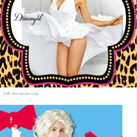
出典:
item.rakuten.co.jp