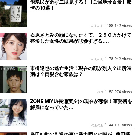
他県民が必ず二度見する！【ご当地珍百景】驚
愕の10選！
/
188,142 views
のあのあ
石原さとみの顔になりたくて、２５０万かけて
整形した女性の結果が悲惨すぎる…。
/
178,942 views
のあのあ
市橋達也の逃亡生活！現在の顔が別人？出所時
期は？両親含む家族は？
/
152,274 views
ペコ
ZONE MIYU(長瀬実夕)の現在が悲惨！事務所を
解雇になっていた…
/
144,191 views
のあのあ
島田紳助の引退の裏に暴力団との噂が...熊田曜