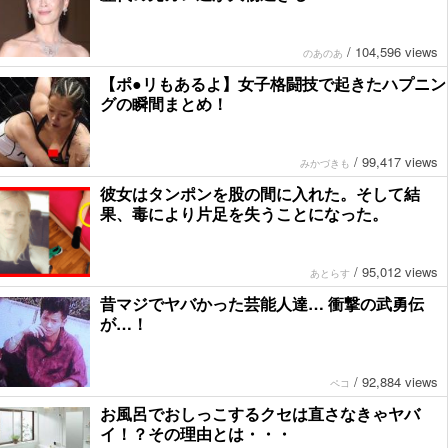
/
104,596 views
のあのあ
【ポ●リもあるよ】女子格闘技で起きたハプニン
グの瞬間まとめ！
/
99,417 views
みかづきも
彼女はタンポンを股の間に入れた。そして結
果、毒により片足を失うことになった。
/
95,012 views
あとらす
昔マジでヤバかった芸能人達… 衝撃の武勇伝
が…！
/
92,884 views
ペコ
お風呂でおしっこするクセは直さなきゃヤバ
イ！？その理由とは・・・