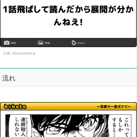
出典:
stamp.bokete.jp
流れ