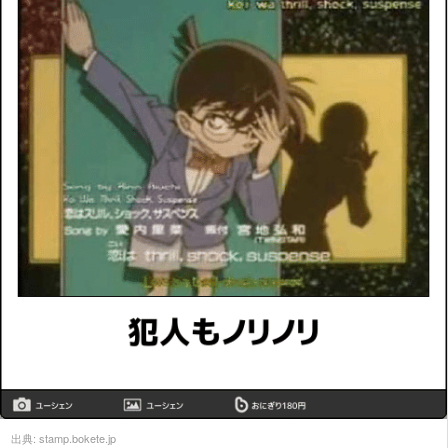
出典:
stamp.bokete.jp