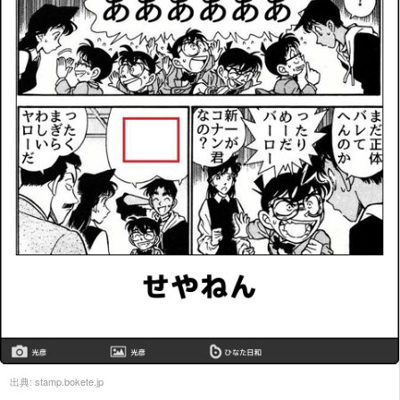
出典:
stamp.bokete.jp