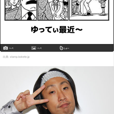
出典:
stamp.bokete.jp