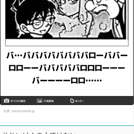
出典:
stamp.bokete.jp