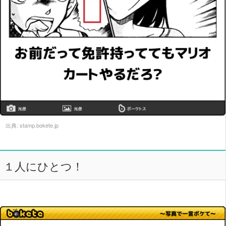
出典:
stamp.bokete.jp
１人にひとつ！