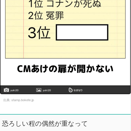
出典:
stamp.bokete.jp
恐ろしい程の偶然が重なって