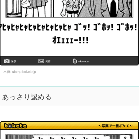
出典:
stamp.bokete.jp
あっさり認める