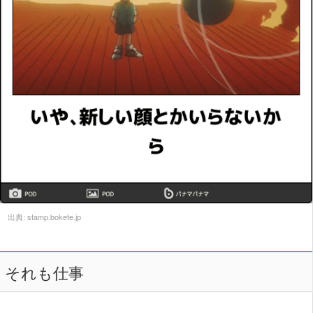
出典:
stamp.bokete.jp
それも仕事