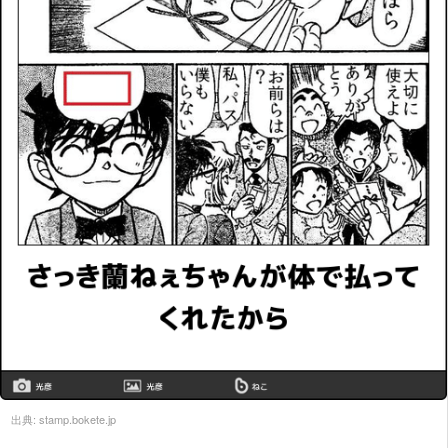
出典:
stamp.bokete.jp