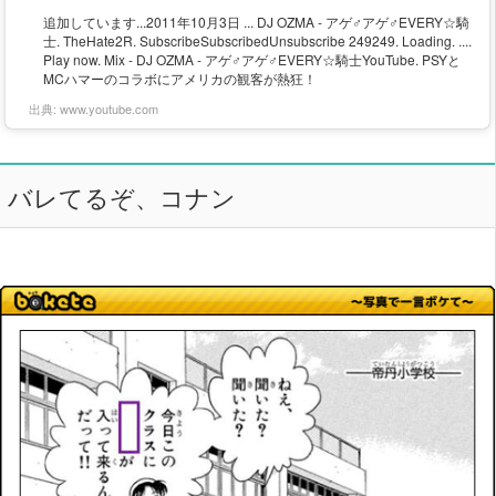
追加しています...2011年10月3日 ... DJ OZMA - アゲ♂アゲ♂EVERY☆騎
士. TheHate2R. SubscribeSubscribedUnsubscribe 249249. Loading. ....
Play now. Mix - DJ OZMA - アゲ♂アゲ♂EVERY☆騎士YouTube. PSYと
MCハマーのコラボにアメリカの観客が熱狂！
出典:
www.youtube.com
バレてるぞ、コナン