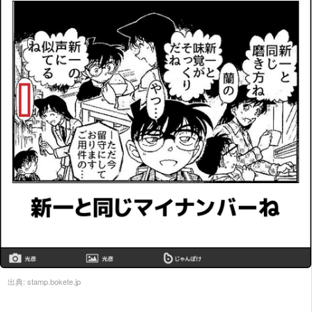
出典:
stamp.bokete.jp