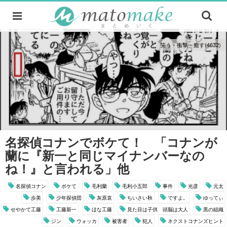
笑う・衝撃・癒す(4632)
名探偵コナンでボケて！ 「コナンが
蘭に『新一と同じマイナンバーなの
ね！』と言われる」他
名探偵コナン
ボケて
毛利蘭
毛利小五郎
事件
光彦
元太
歩美
少年探偵団
灰原哀
ちいさい秋
ですよ。
ゆってぃ
せやかて工藤
工藤新一
ほな工藤
見た目は子供 頭脳は大人
黒の組織
ジン
ウォッカ
被害者
犯人
ネクストコナンズヒント